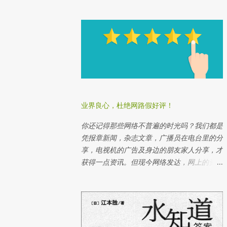
白饭各别放在培养皿 用封口膜封着2个培养皿
在培养皿上各别写：“Thank You, I Love
You”以及“Fuck You” 把2个培养皿放在同一个
地方 观察白饭的变化 我从大学实验室偷来的
培养皿，这个培养皿已经已经消毒了， 所以
这两个培养皿没有任何细菌在内。 如果没有
培养皿也没关系，你可以用干净的玻璃瓶或着
朔料瓶， 一定要透视的，以方便你观察白饭
的变化。 把白饭各别放在培养皿里。白饭一
业界良心，杜绝网路假好评！
定要新鲜刚煮的。 还有记得不要用五谷米，
因为五谷不是白色，很难判断结果。 如果你
你还记得那些网络不普遍的时光吗？我们都是
是用瓶子，记得帮盖子缩紧，避免空气里的细
凭报章新闻，杂志文章，广播员在电台里的分
菌侵入印象结果。 用封口膜封着2个培养皿 记
享，电视机的广告及身边的朋友家人分享，才
得写上实验开始的日期，以方便记录。 在第
获得一点资讯。但现今网络发达，网上的资讯
一个培养皿上写好话，例如：“谢谢你”，“我
比起以前更加快，更加方便，让我们在消费时
爱你”，“你很美” 等等 在第二个培养皿上写上
更加精明了。 网络让客户和商家有更好的沟
坏话，例如：“讨厌你”，“你去死”，“你很样
通。商家可以好好利用网路传达关于产品和服
衰” 等等 一个星期后，好话培养皿仍然一样
务的资讯；而客户可以更快更直接地和商家询
白，没有变化。 一个星期后，坏话培养皿里
问和发表意见。这是多么好的工具啊！但是偏