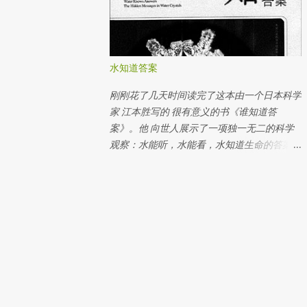
的白饭出现一团青色及白色的霉菌。 一个星
偏有人就滥用了这些网络的方便。 网评分数
期后，在坏话培养皿上角的白饭上面长出青色
真的那么重要吗？ 网络评分除了给客户们直
的霉菌。 而在坏话培养皿下角的白饭长了一
接发表他们对服务及产品的看法，最主要是建
大片白色的霉菌。 两个星期后，好话培养皿
立有潜质的客户群对该产品及服务的信心。所
水知道答案
里的白饭开始变浅橙色。白饭的周围都是湿
以网评的分数固然重要！但是人是会犯错的，
润。 仍然有部分的白饭还是没有变化。 两个
所以不时得到差评也很正常。商家可以通过差
刚刚花了几天时间读完了这本由一个日本科学
星期后，坏话培养皿里的白饭已经完全被霉菌
评知道自己该进步的方位，并与投诉的客人交
家 江本胜写的 很有意义的书《谁知道答
覆盖了。 青色的霉菌变大片了。由于培养皿
流，及把错误做好。 差评就等于没信用吗？
案》。他 向世人展示了一项独一无二的科学
里有很多霉菌派出二氧化碳（CO2）， 所以
错一次不等于永远的错，因为人会从错误中学
观察：水能听，水能看，水知道生命的答案！
造成了大量的雾水。 实验后，我大胆地打开
习。如果差评是发生在3个月前的事，而在日
在他小时候，学校曾教过他说：“世上下了几
培养皿闻一闻白饭的味道。好话培养皿里的白
后的3个月内没有被别的客户投诉同样的问
百万年的雪，没有任何两片雪晶片是相同
饭排放出一种好像就在发 酵 的酸味，而坏话
题，那就证明这家商人真的有采取行动，不再
的。”这一句话启发了他的研究灵感。“说不定
培养皿里的白饭排出一种好像臭鸡蛋的味道。
重犯同样的错误。如果同样的错误陆续重犯，
把水冰成冰，观察其结晶，模样可能会完全不
实验结果，看好话的白饭发 酵，而看坏话的
无论商家如何专业回复给差评的客人，但是持
同！” 首先，他的做法是将各种水分别放在有
白饭发霉了。 实验证明了波动频率是存在
续不断的差评却间接性地表示商家只是表面上
盖的玻璃器皿中，然后放进冷冻库冻上三个小
的。我们通过白饭看到不同字的波动频率。好
抚平投诉，而没有针对问题追更到底。 网评
时。过后，将光线射投到一个个土起来的冰块
话会发出好的波动频率；坏话会发出坏的波动
的分数信得过吗？ 消费者可以通过网评来评
上，用显微镜观察，就能看到结晶了。一开
频率。当某样事物接受了某种波动频率，此事
估产品和服务的信赖度。但是却有些商家会做
始，他先观察城市里的水。 许多城市的自来
物就会对此频率表示反应。在实验里，当白饭