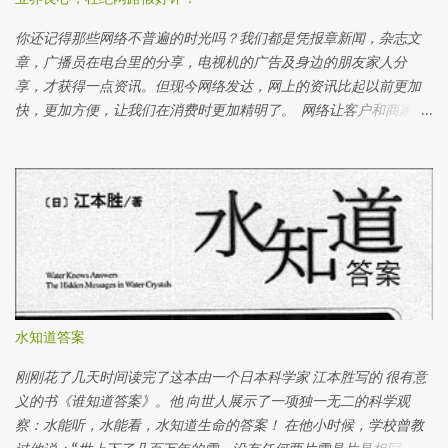
二个培养皿上写上坏话，例如：“讨厌你”，“你去死”，“你很样衰”
等等 一个星期后，好话培养皿仍然一样白，没有变化。 一个星期
你还记得那些网络不普遍的时光吗？我们都是凭报章新闻，杂志文
后，坏话培养皿里的白饭出现一团青色及白色的霉菌。 一个星期
章，广播员在电台里的分享，电视机的广告及身边的朋友家人分
后，在坏话培养皿上角的白饭上面长出青色的霉菌。 而在坏话培养
享，才获得一点资讯。但现今网络发达，网上的资讯比起以前更加
皿下角的白饭长了一大片白色的霉菌。 两个星期后，好话培养皿里
快，更加方便，让我们在消费时更加精明了。 网络让客户和商家有
的白饭开始变浅橙色。白饭的周围都是湿润。 仍然有部分的白饭还
更好的沟通。商家可以好好利用网路传达关于产品和服务的资讯；
是没有变化。 两个星期后，坏话培养皿里的白饭已经完全被霉菌覆
而客户可以更快更直接地和商家询问和发表意见。这是多么好的工
盖了。 青色的霉菌变大片了。由于培养皿里有很多霉菌派出二氧化
具啊！但是偏偏有人就滥用了这些网络的方便。 网评分数真的那么
碳（CO2）， 所以造成了大量的雾水。 实验后，我大胆地打开培养
重要吗？ 网络评分除了给客户们直接发表他们对服务及产品的看
皿闻一闻白饭的味道。好话培养皿里的白饭排放出一种好像就在发
法，最主要是建立有潜质的客户群对该产品及服务的信心。所以网
酵 的酸味，而坏话培养皿里的白饭排出一种好像臭鸡蛋的味道。实
评的分数固然重要！但是人是会犯错的，所以不时得到差评也很正
验结果，看好话的白饭发 酵，而看坏话的白饭发霉了。 实验证明了
常。商家可以通过差评知道自己该进步的方位，并与投诉的客人交
波动频率是存在的。我们通过白饭看到不同字的波动频率。好话会
流，及把错误做好。 差评就等于没信用吗？ 错一次不等于永远的
发出好的波动频率；坏话会发出坏的波动频率。当某样事物接受了
错，因为人会从错误中学习。如果差评是发生在3个月前的事，而在
水知道答案
某种波动频率，此事物就会对此频率表示反应。在实验里，当白饭
日后的3个月内没有被别的客户投诉同样的问题，那就证明这家商人
接受了好话的频率，白饭自然发 酵，而不是发臭。反而当白饭接受
真的有采取行动，不再重犯同样的错误。如果同样的错误陆续重
刚刚花了几天时间读完了这本由一个日本科学家 江本胜写的 很有意
了坏话的频率，白饭被霉菌侵入，开始发臭。 所以当你对某件事感
犯，无论商家如何专业回复给差评的客人，但是持续不断的差评却
义的书《谁知道答案》。他 向世人展示了一项独一无二的科学观
到负面时，你就会自然发射负面的频率，当宇宙接受了你负面的频...
间接性地表示商家只是表面上抚平投诉，而没有针对问题追更到
察：水能听，水能看，水知道生命的答案！ 在他小时候，学校曾教
底。 网评的分数信得过吗？ 消费者可以通过网评来评估产品和服务