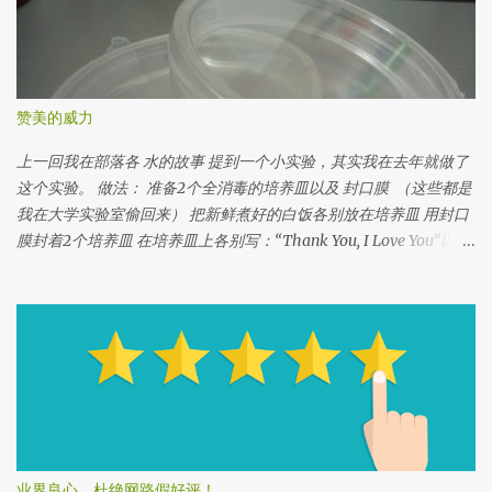
赞美的威力
上一回我在部落各 水的故事 提到一个小实验，其实我在去年就做了
这个实验。 做法： 准备2个全消毒的培养皿以及 封口膜 （这些都是
我在大学实验室偷回来） 把新鲜煮好的白饭各别放在培养皿 用封口
膜封着2个培养皿 在培养皿上各别写：“Thank You, I Love You”以
及“Fuck You” 把2个培养皿放在同一个地方 观察白饭的变化 我从大
学实验室偷来的培养皿，这个培养皿已经已经消毒了， 所以这两个
培养皿没有任何细菌在内。 如果没有培养皿也没关系，你可以用干
净的玻璃瓶或着朔料瓶， 一定要透视的，以方便你观察白饭的变
化。 把白饭各别放在培养皿里。白饭一定要新鲜刚煮的。 还有记得
不要用五谷米，因为五谷不是白色，很难判断结果。 如果你是用瓶
子，记得帮盖子缩紧，避免空气里的细菌侵入印象结果。 用封口膜
封着2个培养皿 记得写上实验开始的日期，以方便记录。 在第一个
培养皿上写好话，例如：“谢谢你”，“我爱你”，“你很美” 等等 在第
业界良心，杜绝网路假好评！