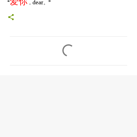
爱你
“
，dear。”
C
o
m
m
e
n
t
s