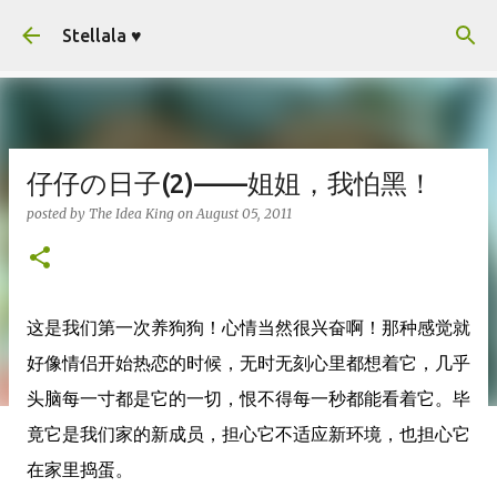
Skip to main content
Stellala ♥
仔仔の日子(2)——姐姐，我怕黑！
posted by
The Idea King
on
August 05, 2011
这是我们第一次养狗狗！心情当然很兴奋啊！那种感觉就
好像情侣开始热恋的时候，无时无刻心里都想着它，几乎
头脑每一寸都是它的一切，恨不得每一秒都能看着它。毕
竟它是我们家的新成员，担心它不适应新环境，也担心它
在家里捣蛋。