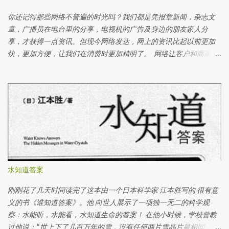
二个培养皿上写上坏话，例如：“讨厌你”，“你去死”，“你很样衰”
等等 一个星期后，好话培养皿仍然一样白，没有变化。 一个星期
你还记得那些网络不普遍的时光吗？我们都是凭报章新闻，杂志文
后，坏话培养皿里的白饭出现一团青色及白色的霉菌。 一个星期
章，广播员在电台里的分享，电视机的广告及身边的朋友家人分
后，在坏话培养皿上角的白饭上面长出青色的霉菌。 而在坏话培养
享，才获得一点资讯。但现今网络发达，网上的资讯比起以前更加
皿下角的白饭长了一大片白色的霉菌。 两个星期后，好话培养皿里
快，更加方便，让我们在消费时更加精明了。 网络让客户和商家有
的白饭开始变浅橙色。白饭的周围都是湿润。 仍然有部分的白饭还
更好的沟通。商家可以好好利用网路传达关于产品和服务的资讯；
是没有变化。 两个星期后，坏话培养皿里的白饭已经完全被霉菌覆
而客户可以更快更直接地和商家询问和发表意见。这是多么好的工
盖了。 青色的霉菌变大片了。由于培养皿里有很多霉菌派出二氧化
具啊！但是偏偏有人就滥用了这些网络的方便。 网评分数真的那么
碳（CO2）， 所以造成了大量的雾水。 实验后，我大胆地打开培养
重要吗？ 网络评分除了给客户们直接发表他们对服务及产品的看
皿闻一闻白饭的味道。好话培养皿里的白饭排放出一种好像就在发
法，最主要是建立有潜质的客户群对该产品及服务的信心。所以网
酵 的酸味，而坏话培养皿里的白饭排出一种好像臭鸡蛋的味道。实
评的分数固然重要！但是人是会犯错的，所以不时得到差评也很正
验结果，看好话的白饭发 酵，而看坏话的白饭发霉了。 实验证明了
常。商家可以通过差评知道自己该进步的方位，并与投诉的客人交
波动频率是存在的。我们通过白饭看到不同字的波动频率。好话会
流，及把错误做好。 差评就等于没信用吗？ 错一次不等于永远的
发出好的波动频率；坏话会发出坏的波动频率。当某样事物接受了
错，因为人会从错误中学习。如果差评是发生在3个月前的事，而在
水知道答案
某种波动频率，此事物就会对此频率表示反应。在实验里，当白饭
日后的3个月内没有被别的客户投诉同样的问题，那就证明这家商人
接受了好话的频率，白饭自然发 酵，而不是发臭。反而当白饭接受
真的有采取行动，不再重犯同样的错误。如果同样的错误陆续重
刚刚花了几天时间读完了这本由一个日本科学家 江本胜写的 很有意
了坏话的频率，白饭被霉菌侵入，开始发臭。 所以当你对某件事感
犯，无论商家如何专业回复给差评的客人，但是持续不断的差评却
义的书《谁知道答案》。他 向世人展示了一项独一无二的科学观
到负面时，你就会自然发射负面的频率，当宇宙接受了你负面的频...
间接性地表示商家只是表面上抚平投诉，而没有针对问题追更到
察：水能听，水能看，水知道生命的答案！ 在他小时候，学校曾教
底。 网评的分数信得过吗？ 消费者可以通过网评来评估产品和服务
过他说：“世上下了几百万年的雪，没有任何两片雪晶片是相同