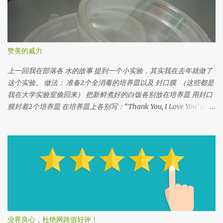
赞美的威力
上一回我在部落各 水的故事 提到一个小实验，其实我在去年就做了
这个实验。 做法： 准备2个全消毒的培养皿以及 封口膜 （这些都是
我在大学实验室偷回来） 把新鲜煮好的白饭各别放在培养皿 用封口
膜封着2个培养皿 在培养皿上各别写：“Thank You, I Love You”以
及“Fuck You” 把2个培养皿放在同一个地方 观察白饭的变化 我从大
学实验室偷来的培养皿，这个培养皿已经已经消毒了， 所以这两个
培养皿没有任何细菌在内。 如果没有培养皿也没关系，你可以用干
净的玻璃瓶或着朔料瓶， 一定要透视的，以方便你观察白饭的变
化。 把白饭各别放在培养皿里。白饭一定要新鲜刚煮的。 还有记得
不要用五谷米，因为五谷不是白色，很难判断结果。 如果你是用瓶
子，记得帮盖子缩紧，避免空气里的细菌侵入印象结果。 用封口膜
封着2个培养皿 记得写上实验开始的日期，以方便记录。 在第一个
培养皿上写好话，例如：“谢谢你”，“我爱你”，“你很美” 等等 在第
业界良心，杜绝网路假好评！