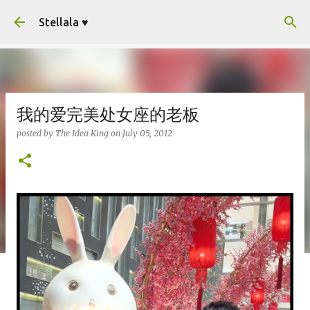
Skip to main content
Stellala ♥
我的爱完美处女座的老板
posted by
The Idea King
on
July 05, 2012