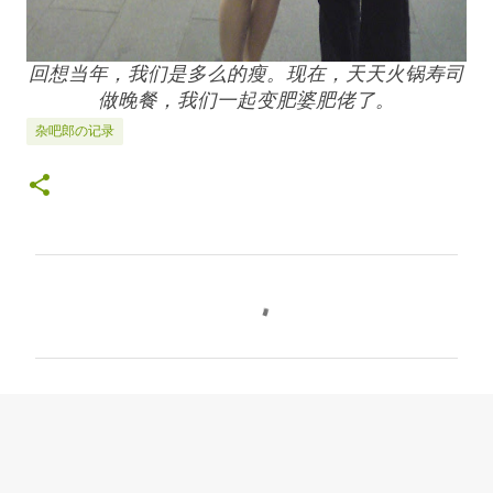
回想当年，我们是多么的瘦。现在，天天火锅寿司
做晚餐，我们一起变肥婆肥佬了。
杂吧郎の记录
C
o
m
m
e
n
t