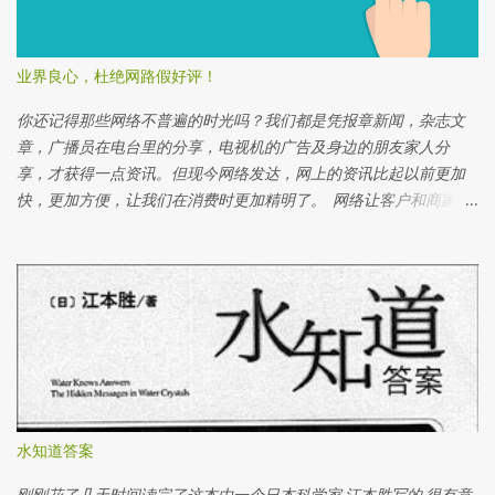
子，记得帮盖子缩紧，避免空气里的细菌侵入印象结果。 用封口膜
封着2个培养皿 记得写上实验开始的日期，以方便记录。 在第一个
培养皿上写好话，例如：“谢谢你”，“我爱你”，“你很美” 等等 在第
业界良心，杜绝网路假好评！
二个培养皿上写上坏话，例如：“讨厌你”，“你去死”，“你很样衰”
等等 一个星期后，好话培养皿仍然一样白，没有变化。 一个星期
你还记得那些网络不普遍的时光吗？我们都是凭报章新闻，杂志文
后，坏话培养皿里的白饭出现一团青色及白色的霉菌。 一个星期
章，广播员在电台里的分享，电视机的广告及身边的朋友家人分
后，在坏话培养皿上角的白饭上面长出青色的霉菌。 而在坏话培养
享，才获得一点资讯。但现今网络发达，网上的资讯比起以前更加
皿下角的白饭长了一大片白色的霉菌。 两个星期后，好话培养皿里
快，更加方便，让我们在消费时更加精明了。 网络让客户和商家有
的白饭开始变浅橙色。白饭的周围都是湿润。 仍然有部分的白饭还
更好的沟通。商家可以好好利用网路传达关于产品和服务的资讯；
是没有变化。 两个星期后，坏话培养皿里的白饭已经完全被霉菌覆
而客户可以更快更直接地和商家询问和发表意见。这是多么好的工
盖了。 青色的霉菌变大片了。由于培养皿里有很多霉菌派出二氧化
具啊！但是偏偏有人就滥用了这些网络的方便。 网评分数真的那么
碳（CO2）， 所以造成了大量的雾水。 实验后，我大胆地打开培养
重要吗？ 网络评分除了给客户们直接发表他们对服务及产品的看
皿闻一闻白饭的味道。好话培养皿里的白饭排放出一种好像就在发
法，最主要是建立有潜质的客户群对该产品及服务的信心。所以网
酵 的酸味，而坏话培养皿里的白饭排出一种好像臭鸡蛋的味道。实
评的分数固然重要！但是人是会犯错的，所以不时得到差评也很正
验结果，看好话的白饭发 酵，而看坏话的白饭发霉了。 实验证明了
常。商家可以通过差评知道自己该进步的方位，并与投诉的客人交
波动频率是存在的。我们通过白饭看到不同字的波动频率。好话会
流，及把错误做好。 差评就等于没信用吗？ 错一次不等于永远的
发出好的波动频率；坏话会发出坏的波动频率。当某样事物接受了
错，因为人会从错误中学习。如果差评是发生在3个月前的事，而在
水知道答案
某种波动频率，此事物就会对此频率表示反应。在实验里，当白饭
日后的3个月内没有被别的客户投诉同样的问题，那就证明这家商人
接受了好话的频率，白饭自然发 酵，而不是发臭。反而当白饭接受
真的有采取行动，不再重犯同样的错误。如果同样的错误陆续重