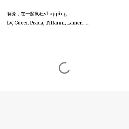
有缘，在一起疯狂shopping....
LV, Gucci, Prada, Tiffanni, Lamer... ...
C
o
m
m
e
n
t
s